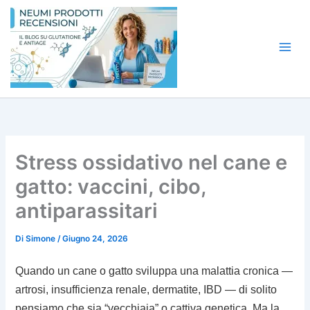
Vai
al
contenuto
Stress ossidativo nel cane e
gatto: vaccini, cibo,
antiparassitari
Di
Simone
/
Giugno 24, 2026
Quando un cane o gatto sviluppa una malattia cronica —
artrosi, insufficienza renale, dermatite, IBD — di solito
pensiamo che sia “vecchiaia” o cattiva genetica. Ma la